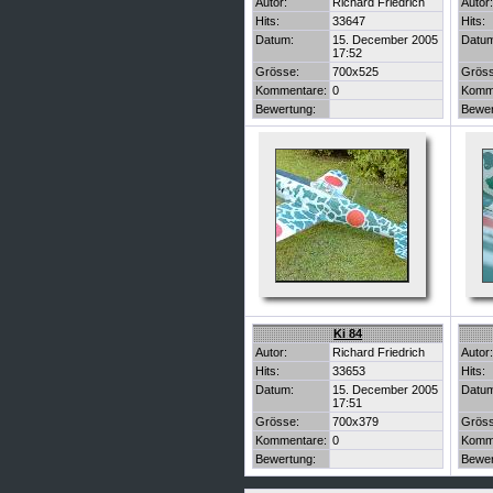
Autor:
Richard Friedrich
Autor:
Hits:
33647
Hits:
Datum:
15. December 2005
Datu
17:52
Grösse:
700x525
Gröss
Kommentare:
0
Komm
Bewertung:
Bewer
Ki 84
Autor:
Richard Friedrich
Autor:
Hits:
33653
Hits:
Datum:
15. December 2005
Datu
17:51
Grösse:
700x379
Gröss
Kommentare:
0
Komm
Bewertung:
Bewer