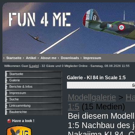
Startseite
Artikel
About me
Downloads
Impressum
•
•
•
•
•
Willkommen Gast [
LogIn
] - 32 Gäste und 0 Mitglieder Online - Samstag, 08.08.2026 11:55
Startseite
•
Galerie - KI 84 in Scale 1:5
Galerie
•
G
Berichte & Infos
•
Impressum
•
Modellgalerie
>
Ha
Suche
•
1:5
(15 Medien)
Linksammlung
•
Bauberichte
•
Bei diesem Modell
Have a look !
1:5 Nachbau des 
Nakajima KI 84. 