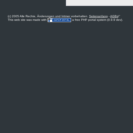
(c) 2005 Alle Rechte, Änderungen und Irrtmer vorbehalten.
Seitenanfang
-
AGBs
\"
This web site was made with
a free PHP portal system (0.9.9 dev).