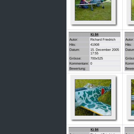
Ki 84
Autor:
Richard Friedrich
Autor:
Hits:
41908
Hits:
Datum:
15. December 2005
Datu
17:55
Grösse:
700x525
Gröss
Kommentare:
0
Komm
Bewertung:
Bewer
Ki 84