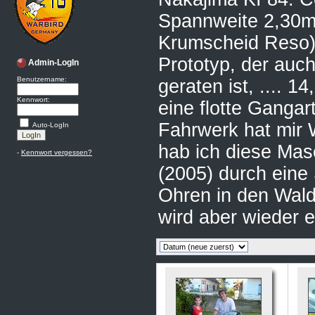
Spannweite 2,30m 
Krumscheid Reso) 
Prototyp, der auc
Admin-LogIn
Benutzername:
geraten ist, .... 1
Kennwort:
eine flotte Gangar
Fahrwerk hat mir 
Auto-LogIn
hab ich diese Ma
-
Kennwort vergessen?
(2005) durch eine
Ohren in den Wald g
wird aber wieder 