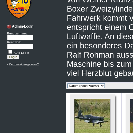
Boxer Zweizylinde
Fahrwerk kommt v
entspricht einem O
Admin-LogIn
Benutzername:
Luftwaffe. An dies
Kennwort:
ein besonderes D
Ralf Rohman aussp
Auto-LogIn
Maschine bis zum 
-
Kennwort vergessen?
viel Herzblut geba