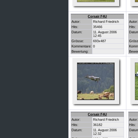
Corsair F4U
Autor:
Richard Friedrich
Autor:
Hits:
35466
Hits:
Datum:
11. August 2006
Datu
12:45
Grösse:
693x487
Gröss
Kommentare:
0
Komm
Bewertung:
Bewer
Corsair F4U
Autor:
Richard Friedrich
Autor:
Hits:
36182
Hits:
Datum:
11. August 2006
Datu
12:32