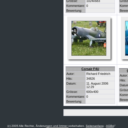
Grösse:
1024x683
Gröss
Kommentare:
0
Komm
Bewertung:
Bewer
Corsair F4U
Autor:
Richard Friedrich
Autor:
Hits:
34826
Hits:
Datum:
11. August 2006
Datu
12:29
Gröss
Grösse:
600x400
Komm
Kommentare:
0
Bewer
Bewertung:
(c) 2005 Alle Rechte, Änderungen und Irrtmer vorbehalten.
Seitenanfang
-
AGBs
\"