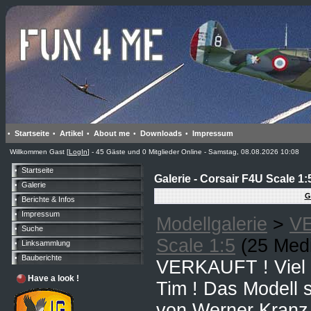
Startseite
Artikel
About me
Downloads
Impressum
•
•
•
•
•
Willkommen Gast [
LogIn
] - 45 Gäste und 0 Mitglieder Online - Samstag, 08.08.2026 10:08
Startseite
•
Galerie - Corsair F4U Scale 1:
Galerie
•
G
Berichte & Infos
•
Impressum
•
Modellgalerie
>
V
Suche
•
Scale 1:5
(25 Med
Linksammlung
•
Bauberichte
•
VERKAUFT ! Viel 
Have a look !
Tim ! Das Modell
von Werner Kranz.