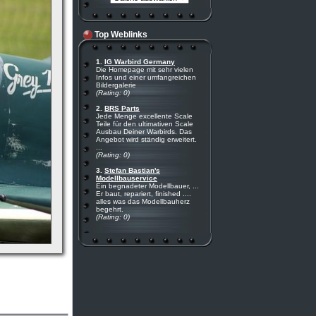
Top Weblinks
1.
IG Warbird Germany
Die Homepage mit sehr vielen
Infos und einer umfangreichen
Bildergalerie
(Rating: 0)
2.
BRS Parts
Jede Menge excellente Scale
Teile für den ultimativen Scale
Ausbau Deiner Warbirds. Das
Angebot wird ständig erweitert.
...
(Rating: 0)
3.
Stefan Bastian's
Modellbauservice
Ein begnadeter Modellbauer, ...
Er baut, repariert, finished ....
alles was das Modellbauherz
begehrt.
(Rating: 0)