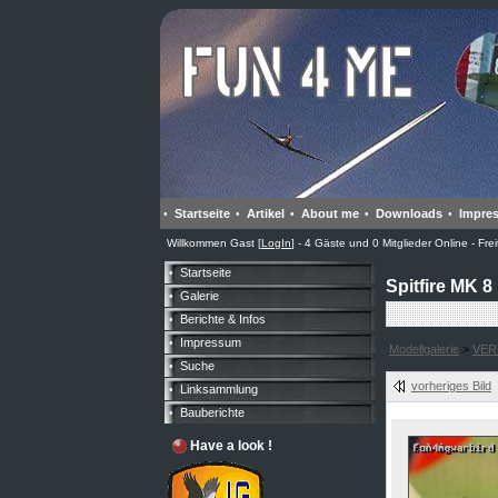
Startseite
Artikel
About me
Downloads
Impre
•
•
•
•
•
Willkommen Gast [
LogIn
] - 4 Gäste und 0 Mitglieder Online - Fr
Startseite
•
Spitfire MK 8
Galerie
•
Berichte & Infos
•
Impressum
•
Modellgalerie
>
VER
Suche
•
vorheriges Bild
Linksammlung
•
Bauberichte
•
Have a look !