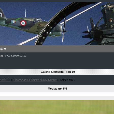
ssum
eitag, 07.08.2026 02:12
Galerie Startseite
Top 10
|
KAUFT !
>
Fiberclassics Spitfire "Grey Nurse"
> Spitfire MK 8
Mediadatei 5/5