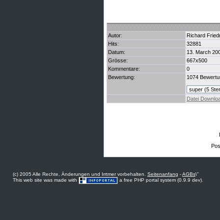
Autor:
Richard Friedr
Hits:
32881
Datum:
13. March 20
Grösse:
667x500
Kommentare:
0
Bewertung:
1074 Bewertu
Datei Downlo
Post
(c) 2005 Alle Rechte, Änderungen und Irrtmer vorbehalten.
Seitenanfang
-
AGBs
\"
This web site was made with
a free PHP portal system (0.9.9 dev).