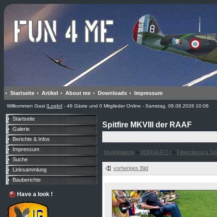
Startseite
Artikel
About me
Downloads
Impressum
•
•
•
•
•
Willkommen Gast [
LogIn
] - 46 Gäste und 0 Mitglieder Online - Samstag, 08.08.2026 10:06
Startseite
•
Spitfire MKVIII der RAAF
Galerie
•
Berichte & Infos
•
Impressum
•
Modellgalerie
>
VERKAUFT !
>
Fiberclassics Spi
Suche
•
vorheriges Bild
Linksammlung
•
Bauberichte
•
Have a look !