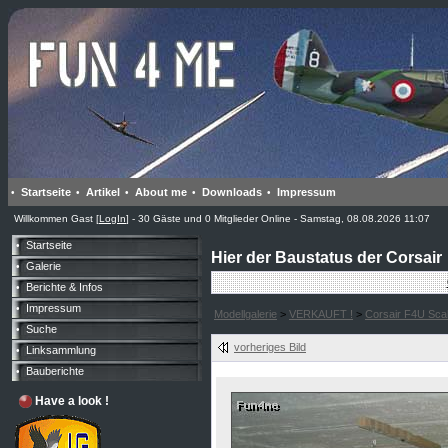
Startseite
Artikel
About me
Downloads
Impressum
•
•
•
•
•
Willkommen Gast [
LogIn
] - 30 Gäste und 0 Mitglieder Online - Samstag, 08.08.2026 11:07
Startseite
•
Hier der Baustatus der Corsair
Galerie
•
Berichte & Infos
•
Impressum
•
Modellgalerie
>
VERKAUFT !
>
Corsair F4U Scal
Suche
•
vorheriges Bild
Linksammlung
•
Bauberichte
•
Have a look !