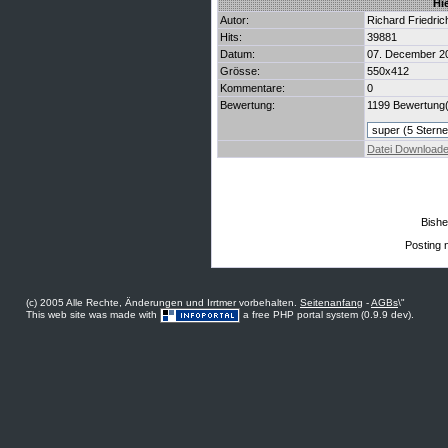
Hi
Autor:
Richard Friedrich
Hits:
39881
Datum:
07. December 2
Grösse:
550x412
Kommentare:
0
Bewertung:
1199 Bewertung
Datei Download
Bishe
Posting n
(c) 2005 Alle Rechte, Änderungen und Irrtmer vorbehalten.
Seitenanfang
-
AGBs
\"
This web site was made with
a free PHP portal system (0.9.9 dev).