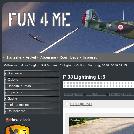
Startseite
Artikel
About me
Downloads
Impressum
•
•
•
•
•
Willkommen Gast [
LogIn
] - 5 Gäste und 0 Mitglieder Online - Sonntag, 09.08.2026 08:25
Startseite
•
P 38 Lightning 1 :6
Galerie
•
Berichte & Infos
•
Impressum
•
Modellgalerie
>
VERKAUFT !
>
Lightning P 38J S
Suche
•
vorheriges Bild
Linksammlung
•
Bauberichte
•
Have a look !