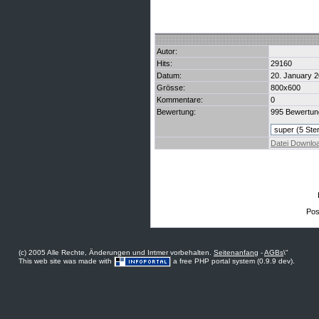
Autor:
Hits:
29160
Datum:
20. January 2
Grösse:
800x600
Kommentare:
0
Bewertung:
995 Bewertun
Datei Downlo
Post
(c) 2005 Alle Rechte, Änderungen und Irrtmer vorbehalten.
Seitenanfang
-
AGBs
\"
This web site was made with
a free PHP portal system (0.9.9 dev).