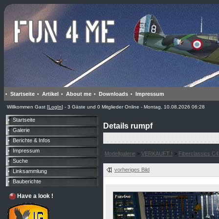
Startseite
Artikel
About me
Downloads
Impressum
•
•
•
•
•
Willkommen Gast [
LogIn
] - 3 Gäste und 0 Mitglieder Online - Montag, 10.08.2026 06:28
Startseite
•
Details rumpf
Galerie
•
Berichte & Infos
•
Impressum
•
Modellgalerie
>
VERKAUFT !
>
Fiberclassics C
Suche
•
vorheriges Bild
Linksammlung
•
Bauberichte
•
Have a look !