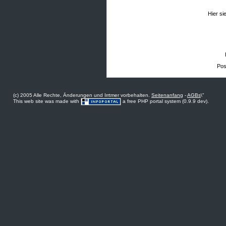
Hier si
Post
(c) 2005 Alle Rechte, Änderungen und Irrtmer vorbehalten.
Seitenanfang
-
AGBs
\"
This web site was made with
a free PHP portal system (0.9.9 dev).