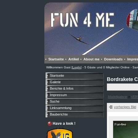
Startseite
Artikel
About me
Downloads
Impre
•
•
•
•
•
Willkommen Gast [
LogIn
] - 5 Gäste und 0 Mitglieder Online - S
Startseite
•
Bordrakete C
Galerie
•
Berichte & Infos
•
Impressum
•
Modellgalerie
>
VER
Suche
•
vorheriges Bild
Linksammlung
•
Bauberichte
•
Have a look !