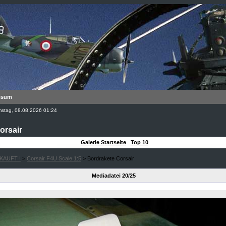
ssum
amstag, 08.08.2026 01:24
orsair
Galerie Startseite
Top 10
|
KAUFT !
>
Corsair F4U Scale 1:5
> Bordrakete Corsair
Mediadatei 20/25